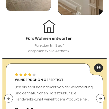
Zuverlässige Lieferung
Sorgfältig behandelt vom Versand
bis zur Haustür.
PERFEKT ZUM VERSCHENKEN
„Das Besteckset wirkt elegant, robust und ist
wunderschön verarbeitet. Es eignet sich auch
hervorragend als hochwertiges und
durchdachtes Geschenk für besondere