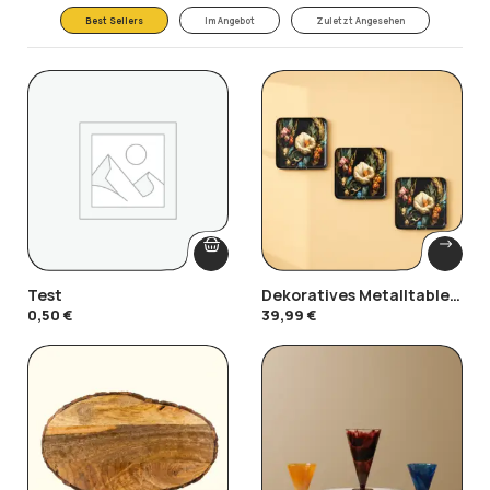
Best Sellers
Im Angebot
Zuletzt Angesehen
Test
Dekoratives Metalltablett
& Wanddekoration
0,50
€
39,99
€