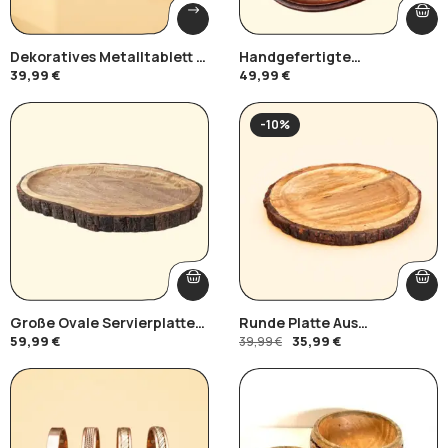
Dekoratives Metalltablett &
Handgefertigte
Wanddekoration
Akazienholzplatte Mit
39,99
€
49,99
€
Messingeinlage
-10%
Große Ovale Servierplatte
Runde Platte Aus
Aus Mangoholz Mit
Mangoholzrinde
59,99
€
35,99
€
39,99
€
Natürlichem Rindenrand