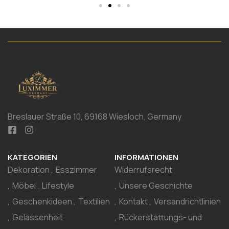
Breslauer Straße 10, 69168 Wiesloch, Germany
KATEGORIEN
INFORMATIONEN
Dekoration
Esszimmer
Widerrufsrecht
Möbel
Lifestyle
Unsere Geschichte
Geschenkideen
Textilien
Kontakt
Versandrichtlinien
Gelassenheit
Rückerstattungs- und