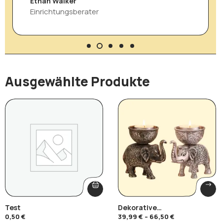
Daniel Brooks
Anlässe.“
Lifestyle-Bloggerin
Ausgewählte Produkte
Test
Dekorative
Elefantenschalen-Skulptur
0,50
€
39,99
€
–
66,50
€