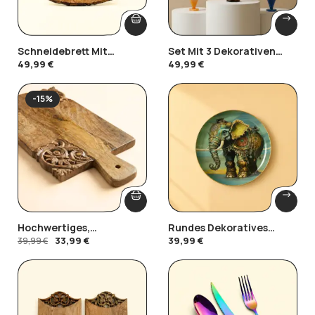
Schneidebrett Mit
Set Mit 3 Dekorativen
Natürlicher Rindenkante
Vasen Aus Epoxidharz
49,99
€
49,99
€
-15%
Hochwertiges,
Rundes Dekoratives
Geschnitztes
Metalltablett – Emaille-
33,99
€
39,99
€
39,99
€
Schneidebrett
Kunst