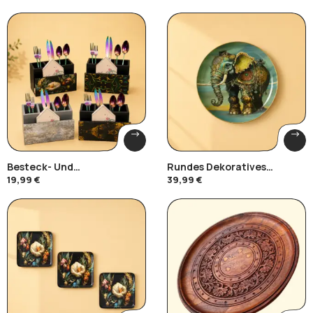
Besteck- Und
Rundes Dekoratives
Serviettenhalter Aus Holz –
Metalltablett – Emaille-
19,99
€
39,99
€
Küchenorganizer Aus
Kunst
Emaille