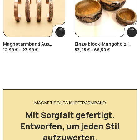
Magnetarmband Aus
Einzelblock-Mangoholz-
Reinem Kupfer
Schalenset
12,99
€
–
23,99
€
53,25
€
–
66,50
€
MAGNETISCHES KUPFERARMBAND
Mit Sorgfalt gefertigt.
Entworfen, um jeden Stil
aufzuwerten.